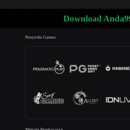
Download Anda99
Penyedia Games
Metode Pembayaran